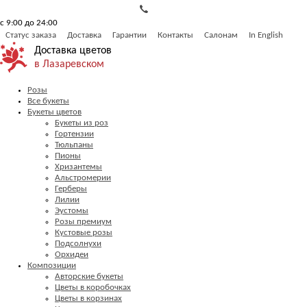
с 9:00 до 24:00
Статус заказа
Доставка
Гарантии
Контакты
Салонам
In English
Доставка цветов
в Лазаревском
Розы
Все букеты
Букеты цветов
Букеты из роз
Гортензии
Тюльпаны
Пионы
Хризантемы
Альстромерии
Герберы
Лилии
Эустомы
Розы премиум
Кустовые розы
Подсолнухи
Орхидеи
Композиции
Авторские букеты
Цветы в коробочках
Цветы в корзинах