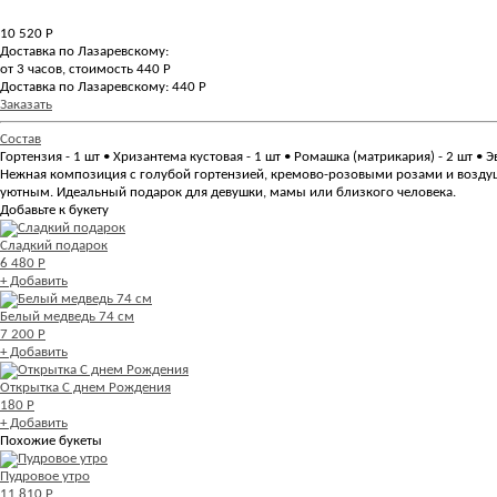
10 520
Р
Доставка по Лазаревскому:
от 3 часов, стоимость 440 Р
Доставка по Лазаревскому: 440 Р
Заказать
Состав
Гортензия - 1 шт • Хризантема кустовая - 1 шт • Ромашка (матрикария) - 2 шт • Эв
Нежная композиция с голубой гортензией, кремово-розовыми розами и воздуш
уютным. Идеальный подарок для девушки, мамы или близкого человека.
Добавьте к букету
Сладкий подарок
6 480 Р
+ Добавить
Белый медведь 74 см
7 200 Р
+ Добавить
Открытка С днем Рождения
180 Р
+ Добавить
Похожие букеты
Пудровое утро
11 810 Р