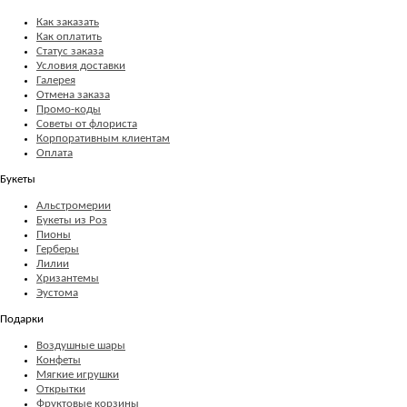
Как заказать
Как оплатить
Статус заказа
Условия доставки
Галерея
Отмена заказа
Промо-коды
Советы от флориста
Корпоративным клиентам
Оплата
Букеты
Альстромерии
Букеты из Роз
Пионы
Герберы
Лилии
Хризантемы
Эустома
Подарки
Воздушные шары
Конфеты
Мягкие игрушки
Открытки
Фруктовые корзины