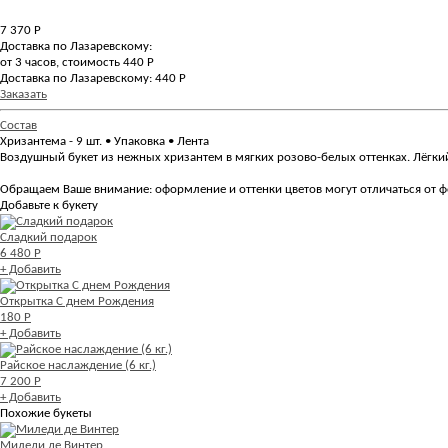
7 370
Р
Доставка по Лазаревскому:
от 3 часов, стоимость 440 Р
Доставка по Лазаревскому: 440 Р
Заказать
Состав
Хризантема - 9 шт. • Упаковка • Лента
Воздушный букет из нежных хризантем в мягких розово-белых оттенках. Лёгки
Обращаем Ваше внимание: оформление и оттенки цветов могут отличаться от ф
Добавьте к букету
Сладкий подарок
6 480 Р
+ Добавить
Открытка С днем Рождения
180 Р
+ Добавить
Райское наслаждение (6 кг.)
7 200 Р
+ Добавить
Похожие букеты
Миледи де Винтер