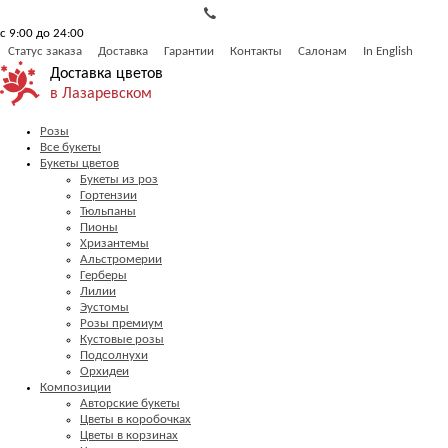
с 9:00 до 24:00
Статус заказа
Доставка
Гарантии
Контакты
Салонам
In English
Доставка цветов
в Лазаревском
Розы
Все букеты
Букеты цветов
Букеты из роз
Гортензии
Тюльпаны
Пионы
Хризантемы
Альстромерии
Герберы
Лилии
Эустомы
Розы премиум
Кустовые розы
Подсолнухи
Орхидеи
Композиции
Авторские букеты
Цветы в коробочках
Цветы в корзинах