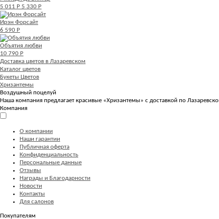
5 011 Р
5 330 Р
Ирэн Форсайт
6 590 Р
Объятия любви
10 790 Р
Доставка цветов в Лазаревском
Каталог цветов
Букеты Цветов
Хризантемы
Воздушный поцелуй
Наша компания предлагает красивые «Хризантемы» с доставкой по Лазаревско
Компания
О компании
Наши гарантии
Публичная оферта
Конфиденциальность
Персональные данные
Отзывы
Награды и Благодарности
Новости
Контакты
Для салонов
Покупателям