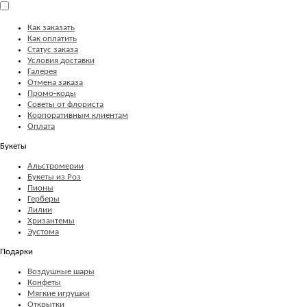
Как заказать
Как оплатить
Статус заказа
Условия доставки
Галерея
Отмена заказа
Промо-коды
Советы от флориста
Корпоративным клиентам
Оплата
Букеты
Альстромерии
Букеты из Роз
Пионы
Герберы
Лилии
Хризантемы
Эустома
Подарки
Воздушные шары
Конфеты
Мягкие игрушки
Открытки