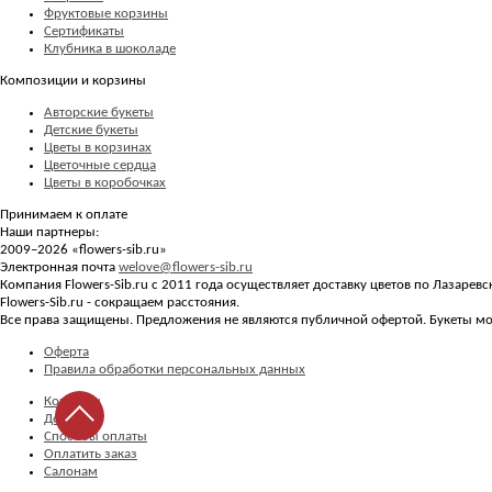
Фруктовые корзины
Сертификаты
Клубника в шоколаде
Композиции и корзины
Авторские букеты
Детские букеты
Цветы в корзинах
Цветочные сердца
Цветы в коробочках
Принимаем к оплате
Наши партнеры:
2009–2026 «
flowers-sib.ru
»
Электронная почта
welove@flowers-sib.ru
Компания Flowers-Sib.ru с 2011 года осуществляет доставку цветов по Лазарев
Flowers-Sib.ru - сокращаем расстояния.
Все права защищены. Предложения не являются публичной офертой. Букеты мог
Оферта
Правила обработки персональных данных
Контакты
Доставка
Способы оплаты
Оплатить заказ
Салонам