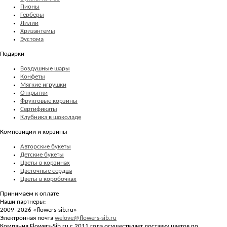
Пионы
Герберы
Лилии
Хризантемы
Эустома
Подарки
Воздушные шары
Конфеты
Мягкие игрушки
Открытки
Фруктовые корзины
Сертификаты
Клубника в шоколаде
Композиции и корзины
Авторские букеты
Детские букеты
Цветы в корзинах
Цветочные сердца
Цветы в коробочках
Принимаем к оплате
Наши партнеры:
2009–2026 «
flowers-sib.ru
»
Электронная почта
welove@flowers-sib.ru
Компания Flowers-Sib.ru с 2011 года осуществляет доставку цветов по