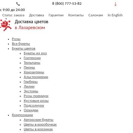
8 (800) 777-53-82
с 9:00 до 24:00
Обратный звонок
Статус заказа
Доставка
Гарантии
Контакты
Салонам
In English
Доставка цветов
в Лазаревском
Розы
Все букеты
Букеты цветов
Букеты из роз
Гортензии
Тюльпаны
Пионы
Хризантемы
Альстромерии
Герберы
Лилии
Эустомы
Розы премиум
Кустовые розы
Подсолнухи
Орхидеи
Композиции
Авторские букеты
Цветы в коробочках
Цветы в корзинах