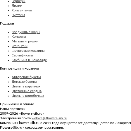
Герберы
Лилии
Хризантемы
Эустома
Подарки
Воздушные шары
Конфеты
Мягкие игрушки
Открытки
Фруктовые корзины
Сертификаты
Клубника в шоколаде
Композиции и корзины
Авторские букеты
Детские букеты
Цветы в корзинах
Цветочные сердца
Цветы в коробочках
Принимаем к оплате
Наши партнеры:
2009–2026 «
flowers-sib.ru
»
Электронная почта
welove@flowers-sib.ru
Компания Flowers-Sib.ru с 2011 года осуществляет доставку цветов по Лазарев
Flowers-Sib.ru - сокращаем расстояния.