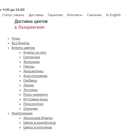
с 9:00 до 24:00
Статус заказа
Доставка
Гарантии
Контакты
Салонам
In English
Доставка цветов
в Лазаревском
Розы
Все букеты
Букеты цветов
Букеты из роз
Гортензии
Тюльпаны
Пионы
Хризантемы
Альстромерии
Герберы
Лилии
Эустомы
Розы премиум
Кустовые розы
Подсолнухи
Орхидеи
Композиции
Авторские букеты
Цветы в коробочках
Цветы в корзинах