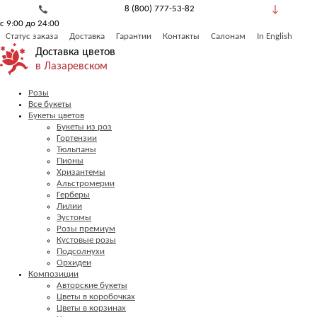
8 (800) 777-53-82
с 9:00 до 24:00
Обратный звонок
Статус заказа
Доставка
Гарантии
Контакты
Салонам
In English
Доставка цветов
в Лазаревском
Розы
Все букеты
Букеты цветов
Букеты из роз
Гортензии
Тюльпаны
Пионы
Хризантемы
Альстромерии
Герберы
Лилии
Эустомы
Розы премиум
Кустовые розы
Подсолнухи
Орхидеи
Композиции
Авторские букеты
Цветы в коробочках
Цветы в корзинах