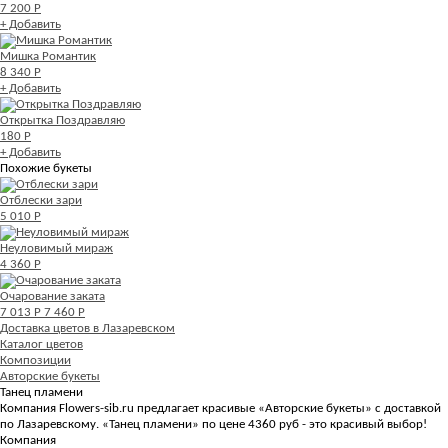
7 200 Р
+ Добавить
Мишка Романтик
8 340 Р
+ Добавить
Открытка Поздравляю
180 Р
+ Добавить
Похожие букеты
Отблески зари
5 010 Р
Неуловимый мираж
4 360 Р
Очарование заката
7 013 Р
7 460 Р
Доставка цветов в Лазаревском
Каталог цветов
Композиции
Авторские букеты
Танец пламени
Компания Flowers-sib.ru предлагает красивые «Авторские букеты» с доставкой
по Лазаревскому. «Танец пламени» по цене 4360 руб - это красивый выбор!
Компания