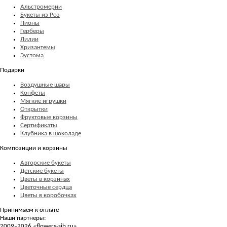
Альстромерии
Букеты из Роз
Пионы
Герберы
Лилии
Хризантемы
Эустома
Подарки
Воздушные шары
Конфеты
Мягкие игрушки
Открытки
Фруктовые корзины
Сертификаты
Клубника в шоколаде
Композиции и корзины
Авторские букеты
Детские букеты
Цветы в корзинах
Цветочные сердца
Цветы в коробочках
Принимаем к оплате
Наши партнеры:
2009–2026 «
flowers-sib.ru
»