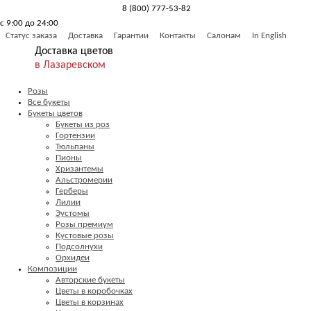
8 (800) 777-53-82
с 9:00 до 24:00
Обратный звонок
Статус заказа
Доставка
Гарантии
Контакты
Салонам
In English
Доставка цветов
в Лазаревском
Розы
Все букеты
Букеты цветов
Букеты из роз
Гортензии
Тюльпаны
Пионы
Хризантемы
Альстромерии
Герберы
Лилии
Эустомы
Розы премиум
Кустовые розы
Подсолнухи
Орхидеи
Композиции
Авторские букеты
Цветы в коробочках
Цветы в корзинах