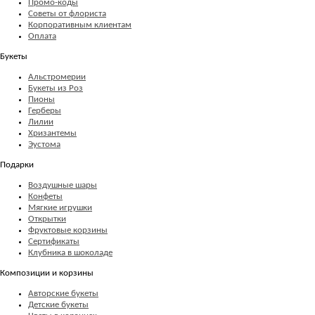
Промо-коды
Советы от флориста
Корпоративным клиентам
Оплата
Букеты
Альстромерии
Букеты из Роз
Пионы
Герберы
Лилии
Хризантемы
Эустома
Подарки
Воздушные шары
Конфеты
Мягкие игрушки
Открытки
Фруктовые корзины
Сертификаты
Клубника в шоколаде
Композиции и корзины
Авторские букеты
Детские букеты